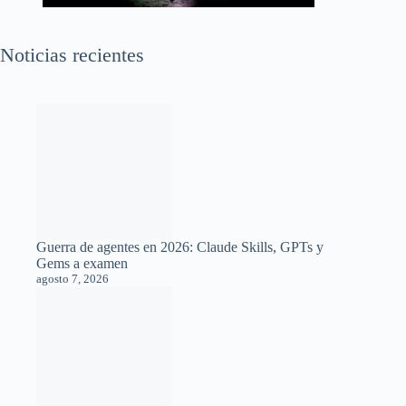
Noticias recientes
Guerra de agentes en 2026: Claude Skills, GPTs y
Gems a examen
agosto 7, 2026
Android prepara relojes creados por inteligencia
artificial para tu pantalla de bloqueo
agosto 7, 2026
Inteligencia artificial sin internet: un chip de diez dólares
logra ejecutar un modelo de lenguaje de forma local
agosto 7, 2026
La encrucijada de Google y Gemini: perder la carrera