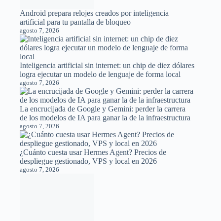
de los modelos de IA para ganar la de la infraestructura
agosto 7, 2026
¿Cuánto cuesta usar Hermes Agent? Precios de
despliegue gestionado, VPS y local en 2026
agosto 7, 2026
IA y Biotecnología: Crean virus biológicos inexistentes
en la naturaleza mediante modelos de lenguaje
genómico
agosto 7, 2026
OpenAI libera el uso ilimitado de ChatGPT con GPT-
5.6 Luna en sus cuentas gratuitas
agosto 7, 2026
Quién vigila a los vigilantes: El extraño bucle
informativo entre Wikipedia y los medios de
comunicación