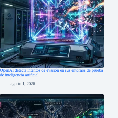
después de su lanzamiento por temor a la desinformación
julio 31, 2026
Deja un comentario
Tu dirección de correo electrónico no será publicada.
Los campos
obligatorios están marcados con
*
Nombre
*
Correo electrónico
*
Web