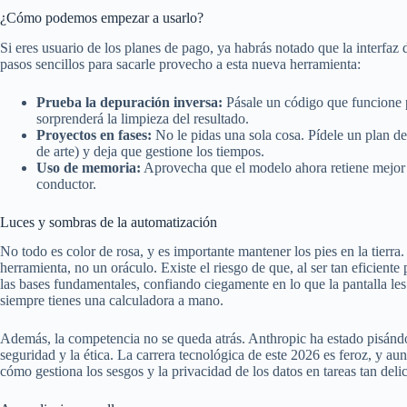
¿Cómo podemos empezar a usarlo?
Si eres usuario de los planes de pago, ya habrás notado que la interf
pasos sencillos para sacarle provecho a esta nueva herramienta:
Prueba la depuración inversa:
Pásale un código que funcione p
sorprenderá la limpieza del resultado.
Proyectos en fases:
No le pidas una sola cosa. Pídele un plan d
de arte) y deja que gestione los tiempos.
Uso de memoria:
Aprovecha que el modelo ahora retiene mejor e
conductor.
Luces y sombras de la automatización
No todo es color de rosa, y es importante mantener los pies en la tierr
herramienta, no un oráculo. Existe el riesgo de que, al ser tan eficien
las bases fundamentales, confiando ciegamente en lo que la pantalla l
siempre tienes una calculadora a mano.
Además, la competencia no se queda atrás. Anthropic ha estado pisánd
seguridad y la ética. La carrera tecnológica de este 2026 es feroz, y a
cómo gestiona los sesgos y la privacidad de los datos en tareas tan deli