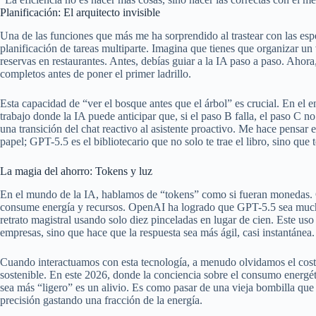
Planificación: El arquitecto invisible
Una de las funciones que más me ha sorprendido al trastear con las esp
planificación de tareas multiparte. Imagina que tienes que organizar un 
reservas en restaurantes. Antes, debías guiar a la IA paso a paso. Ahor
completos antes de poner el primer ladrillo.
Esta capacidad de “ver el bosque antes que el árbol” es crucial. En el e
trabajo donde la IA puede anticipar que, si el paso B falla, el paso C n
una transición del chat reactivo al asistente proactivo. Me hace pensa
papel; GPT-5.5 es el bibliotecario que no solo te trae el libro, sino que
La magia del ahorro: Tokens y luz
En el mundo de la IA, hablamos de “tokens” como si fueran monedas. 
consume energía y recursos. OpenAI ha logrado que GPT-5.5 sea mucho
retrato magistral usando solo diez pinceladas en lugar de cien. Este uso
empresas, sino que hace que la respuesta sea más ágil, casi instantánea.
Cuando interactuamos con esta tecnología, a menudo olvidamos el coste
sostenible. En este 2026, donde la conciencia sobre el consumo energé
sea más “ligero” es un alivio. Es como pasar de una vieja bombilla que
precisión gastando una fracción de la energía.