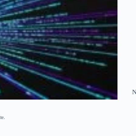
N
te.