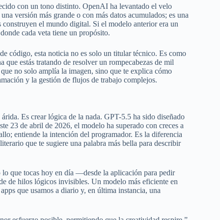
anecido con un tono distinto. OpenAI ha levantado el velo
de una versión más grande o con más datos acumulados; es una
s construyen el mundo digital. Si el modelo anterior era un
 donde cada veta tiene un propósito.
de código, esta noticia no es solo un titular técnico. Es como
ina que estás tratando de resolver un rompecabezas de mil
a que no solo amplía la imagen, sino que te explica cómo
mación y la gestión de flujos de trabajo complejos.
árida. Es crear lógica de la nada. GPT-5.5 ha sido diseñado
te 23 de abril de 2026, el modelo ha superado con creces a
allo; entiende la intención del programador. Es la diferencia
 literario que te sugiere una palabra más bella para describir
 lo que tocas hoy en día —desde la aplicación para pedir
e de hilos lógicos invisibles. Un modelo más eficiente en
apps que usamos a diario y, en última instancia, una
nor esfuerzo posible, permitiendo que la creatividad respire.”