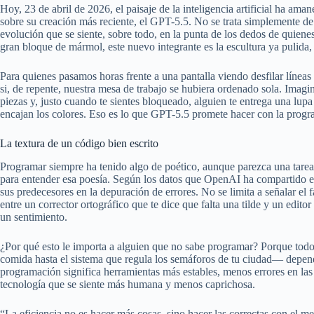
Hoy, 23 de abril de 2026, el paisaje de la inteligencia artificial ha am
sobre su creación más reciente, el GPT-5.5. No se trata simplemente 
evolución que se siente, sobre todo, en la punta de los dedos de quiene
gran bloque de mármol, este nuevo integrante es la escultura ya pulida,
Para quienes pasamos horas frente a una pantalla viendo desfilar líneas 
si, de repente, nuestra mesa de trabajo se hubiera ordenado sola. Imag
piezas y, justo cuando te sientes bloqueado, alguien te entrega una lup
encajan los colores. Eso es lo que GPT-5.5 promete hacer con la progra
La textura de un código bien escrito
Programar siempre ha tenido algo de poético, aunque parezca una tarea 
para entender esa poesía. Según los datos que OpenAI ha compartido es
sus predecesores en la depuración de errores. No se limita a señalar el f
entre un corrector ortográfico que te dice que falta una tilde y un editor
un sentimiento.
¿Por qué esto le importa a alguien que no sabe programar? Porque todo
comida hasta el sistema que regula los semáforos de tu ciudad— depend
programación significa herramientas más estables, menos errores en las 
tecnología que se siente más humana y menos caprichosa.
“La eficiencia no es hacer más cosas, sino hacer las correctas con el me