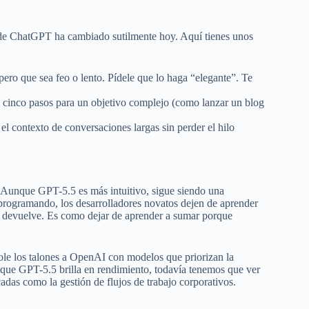
az de ChatGPT ha cambiado sutilmente hoy. Aquí tienes unos
ero que sea feo o lento. Pídele que lo haga “elegante”. Te
e cinco pasos para un objetivo complejo (como lanzar un blog
l contexto de conversaciones largas sin perder el hilo
a. Aunque GPT-5.5 es más intuitivo, sigue siendo una
te programando, los desarrolladores novatos dejen de aprender
es devuelve. Es como dejar de aprender a sumar porque
ole los talones a OpenAI con modelos que priorizan la
unque GPT-5.5 brilla en rendimiento, todavía tenemos que ver
cadas como la gestión de flujos de trabajo corporativos.