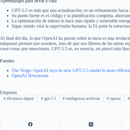
Aprendizajes para llevar a casa
GPT-5.5 es más que una actualización; es un refinamiento hacia la
Su punto fuerte es el código y la planificación compleja, ahorran
La optimización de tokens lo hace más rápido y sostenible energ
Sigue siendo vital la supervisión humana: la IA pone la estructu
Al final del día, lo que OpenAI ha puesto sobre la mesa es una invitació
máquinas piensen por nosotros, sino de que nos liberen de las tareas r
crear cosas que emocionen. GPT-5.5 es, en esencia, un pincel más fino
Fuentes
The Verge: OpenAI says its new GPT-5.5 model is more efficien
OpenAI Newsroom
Etiquetas
#
eficiencia digital
#
gpt-5.5
#
inteligencia artificial
#
openai
#